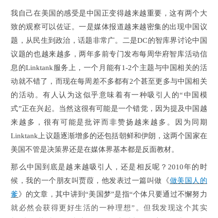
我自己在美国的感受是中国正变得越来越重要，这有两个大
致的观察可以佐证。一是媒体报道越来越密集的出现中国议
题，从民生到政治，话题非常广。二是
DC
的智库界讨论中国
议题的也越来越多，两年多前专门发布每周华府智库活动信
息的
Linktank
服务上，一个月能有
1-2
个主题与中国相关的活
动就不错了，而现在每周差不多都有
2
个甚至更多与中国相关
的活动。有人认为这似乎意味着有一种吸引人的“中国模
式”正在兴起。当然这很有可能是一个错觉，因为提及中国越
来越多，很有可能是批评而非赞扬越来越多。因为同期
Linktank
上议题逐渐增多的还包括朝鲜和伊朗，这两个国家在
美国不管是决策界还是在媒体界基本都是反面教材。
那么中国到底是越来越吸引人，还是相反呢？
2010
年的时
候，我的一个朋友叫贾葭，他发表过一篇叫做《
做美国人的
爹
》的文章，其中讲到“美国梦”是指“个体只要通过不懈努力
就必然会获得更好生活的一种理想”。但我发现这个其实