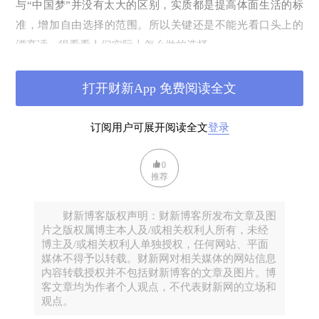
与“
中国梦
”并没有太大的区别，实质都是提高
体面生活
的标
准，增加
自由选择
的范围。所以关键还是不能光看口头上的
漂亮话，得看看人们实际上怎么做的选择。
贾葭提到了两种中国人变成美国人的途径。第一种比较直
打开财新App 免费阅读全文
接，就是投资移民，尽管这中间陷进不少，但全然不能阻挡
有钱的中国人投资的热情。贾葭笑言在“北京四环内拥有房产
订阅用户可展开阅读全文
登录
的北京市民都是潜在的美利坚合众国的公民”，按照北京的房
价倒也并非戏言。北京因私出境中介机构协会的数据显示，
0
2009
年到美国投资移民的
EB-5
类签证的中国申报人数已经翻
推荐
了一番，从
2008
年的
500
人上升到超过
1000
人。而最近北京
的“霾”和上海的“猪”有可能催生新一波的移民动力。
财新博客版权声明：财新博客所发布文章及图
片之版权属博主本人及/或相关权利人所有，未经
第二种相对间接一点，就是“做美国人的爹妈”，通过赴美产
博主及/或相关权利人单独授权，任何网站、平面
子的方式，等小孩子成人确定美国籍，父母也就算了了心愿
媒体不得予以转载。财新网对相关媒体的网站信息
内容转载授权并不包括财新博客的文章及图片。博
了。贾葭于是写道：“如今一个典型的中国梦是：上大学、考
客文章均为作者个人观点，不代表财新网的立场和
公务员、赚钱、移民；上大学、当白领、赚钱、移民。上大
观点。
学、当工程师、赚钱、移民。北京人民就更方便了：卖房，